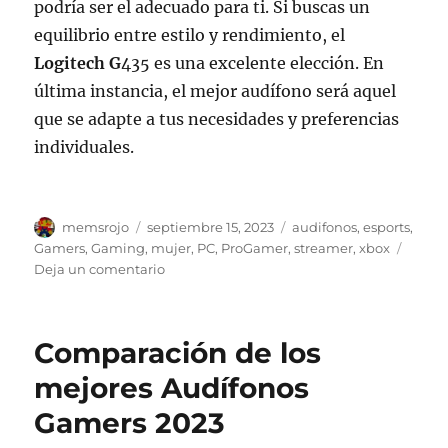
podría ser el adecuado para ti. Si buscas un
equilibrio entre estilo y rendimiento, el
Logitech G
435 es una excelente elección. En
última instancia, el mejor audífono será aquel
que se adapte a tus necesidades y preferencias
individuales.
Autor
Publicado
Etiquetas
memsrojo
septiembre 15, 2023
audifonos
,
esports
,
el
Gamers
,
Gaming
,
mujer
,
PC
,
ProGamer
,
streamer
,
xbox
en
Deja un comentario
Mejores
Audífonos
Gaming
Comparación de los
para
mujeres
mejores Audífonos
Gamers 2023